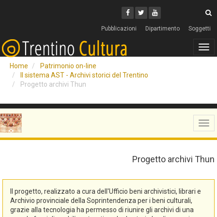
Cerca
Youtube
Facebook
Twitter
C
Pubblicazioni
Dipartimento
Soggetti
Tog
navi
Home
Patrimonio on-line
Il sistema AST - Archivi storici del Trentino
Progetto archivi Thun
Tog
navi
Progetto archivi Thun
Il progetto, realizzato a cura dell'Ufficio beni archivistici, librari e
Archivio provinciale della Soprintendenza per i beni culturali,
grazie alla tecnologia ha permesso di riunire gli archivi di una