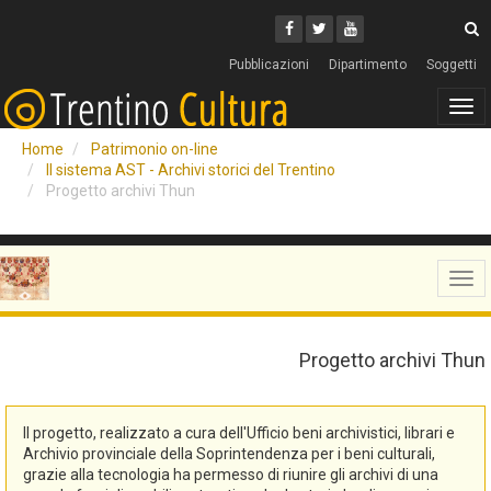
Cerca
Youtube
Facebook
Twitter
C
Pubblicazioni
Dipartimento
Soggetti
Tog
navi
Home
Patrimonio on-line
Il sistema AST - Archivi storici del Trentino
Progetto archivi Thun
Tog
navi
Progetto archivi Thun
Il progetto, realizzato a cura dell'Ufficio beni archivistici, librari e
Archivio provinciale della Soprintendenza per i beni culturali,
grazie alla tecnologia ha permesso di riunire gli archivi di una