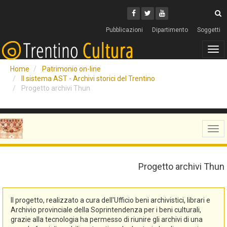
Cerca
Youtube
Facebook
Twitter
C
Pubblicazioni
Dipartimento
Soggetti
Tog
navi
Home
Patrimonio on-line
Il sistema AST - Archivi storici del Trentino
Progetto archivi Thun
Tog
navi
Progetto archivi Thun
Il progetto, realizzato a cura dell'Ufficio beni archivistici, librari e
Archivio provinciale della Soprintendenza per i beni culturali,
grazie alla tecnologia ha permesso di riunire gli archivi di una