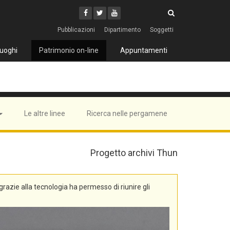
Cerca
Youtube
Facebook
Twitter
Cerca
Pubblicazioni
Dipartimento
Soggetti
uoghi
Patrimonio on-line
Appuntamenti
Le altre linee
Ricerca nelle pergamene
Progetto archivi Thun
, grazie alla tecnologia ha permesso di riunire gli