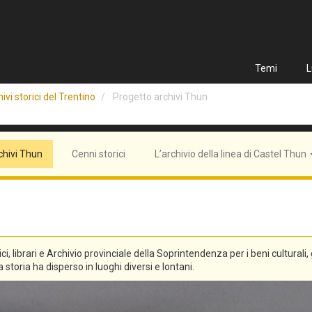
Temi
L
ivi storici del Trentino
Progetto archivi Thun
chivi Thun
Cenni storici
L’archivio della linea di Castel Thun
tici, librari e Archivio provinciale della Soprintendenza per i beni culturali
 storia ha disperso in luoghi diversi e lontani.