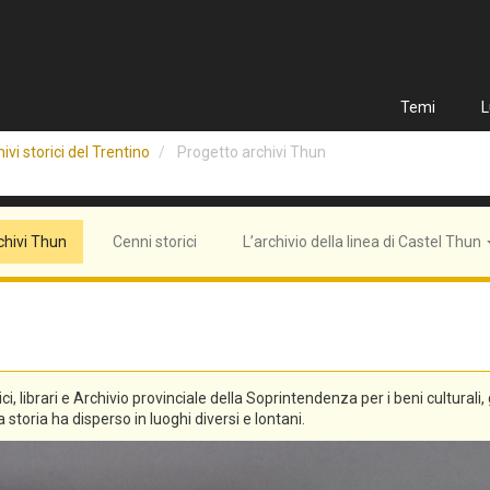
Temi
L
ivi storici del Trentino
Progetto archivi Thun
chivi Thun
Cenni storici
L’archivio della linea di Castel Thun
tici, librari e Archivio provinciale della Soprintendenza per i beni culturali
 storia ha disperso in luoghi diversi e lontani.