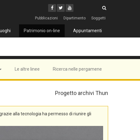
Cerca
Youtube
Facebook
Twitter
Cerca
Pubblicazioni
Dipartimento
Soggetti
uoghi
Patrimonio on-line
Appuntamenti
Le altre linee
Ricerca nelle pergamene
Progetto archivi Thun
, grazie alla tecnologia ha permesso di riunire gli