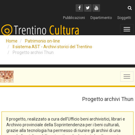
Cerca
Youtube
Facebook
Twitter
C
Pubblicazioni
Dipartimento
Soggetti
Tog
navi
Home
Patrimonio on-line
Il sistema AST - Archivi storici del Trentino
Progetto archivi Thun
Tog
navi
Progetto archivi Thun
Il progetto, realizzato a cura dell'Ufficio beni archivistici, librari e
Archivio provinciale della Soprintendenza per i beni culturali,
grazie alla tecnologia ha permesso di riunire gli archivi di una