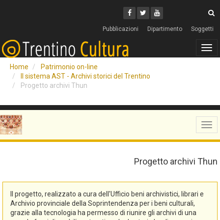
Cerca
Youtube
Facebook
Twitter
C
Pubblicazioni
Dipartimento
Soggetti
Tog
navi
Home
Patrimonio on-line
Il sistema AST - Archivi storici del Trentino
Progetto archivi Thun
Tog
navi
Progetto archivi Thun
Il progetto, realizzato a cura dell'Ufficio beni archivistici, librari e
Archivio provinciale della Soprintendenza per i beni culturali,
grazie alla tecnologia ha permesso di riunire gli archivi di una