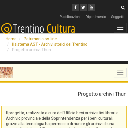
Cerca
Youtube
Facebook
Twitter
C
Pubblicazioni
Dipartimento
Soggetti
Tog
navi
Home
Patrimonio on-line
Il sistema AST - Archivi storici del Trentino
Progetto archivi Thun
Tog
navi
Progetto archivi Thun
Il progetto, realizzato a cura dell'Ufficio beni archivistici, librari e
Archivio provinciale della Soprintendenza per i beni culturali,
grazie alla tecnologia ha permesso di riunire gli archivi di una