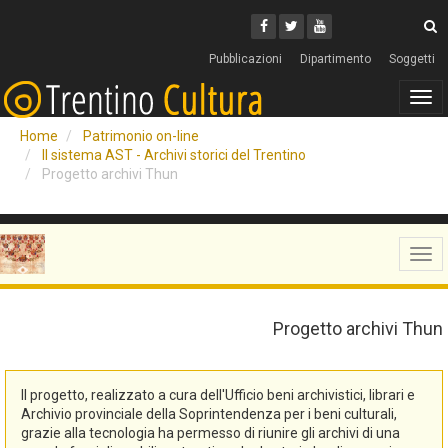
Cerca
Youtube
Facebook
Twitter
C
Pubblicazioni
Dipartimento
Soggetti
Tog
navi
Home
Patrimonio on-line
Il sistema AST - Archivi storici del Trentino
Progetto archivi Thun
Tog
navi
Progetto archivi Thun
Il progetto, realizzato a cura dell'Ufficio beni archivistici, librari e
Archivio provinciale della Soprintendenza per i beni culturali,
grazie alla tecnologia ha permesso di riunire gli archivi di una