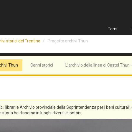
Temi
L
ivi storici del Trentino
Progetto archivi Thun
chivi Thun
Cenni storici
L’archivio della linea di Castel Thun
tici, librari e Archivio provinciale della Soprintendenza per i beni culturali
 storia ha disperso in luoghi diversi e lontani.