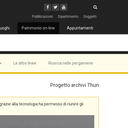
Cerca
Youtube
Facebook
Twitter
Cerca
Pubblicazioni
Dipartimento
Soggetti
uoghi
Patrimonio on-line
Appuntamenti
Le altre linee
Ricerca nelle pergamene
Progetto archivi Thun
, grazie alla tecnologia ha permesso di riunire gli