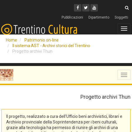
Cerca
Youtube
Facebook
Twitter
C
Pubblicazioni
Dipartimento
Soggetti
Tog
navi
Home
Patrimonio on-line
Il sistema AST - Archivi storici del Trentino
Progetto archivi Thun
Tog
navi
Progetto archivi Thun
Il progetto, realizzato a cura dell'Ufficio beni archivistici, librari e
Archivio provinciale della Soprintendenza per i beni culturali,
grazie alla tecnologia ha permesso di riunire gli archivi di una