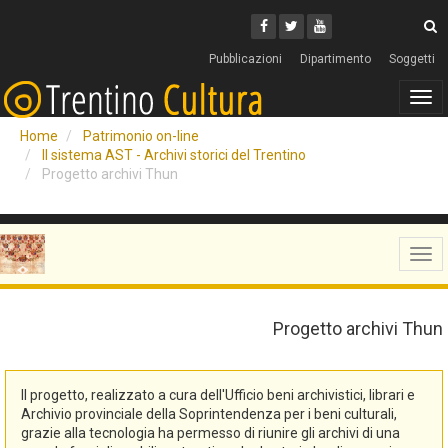
Cerca
Youtube
Facebook
Twitter
C
Pubblicazioni
Dipartimento
Soggetti
Tog
navi
Home
Patrimonio on-line
Il sistema AST - Archivi storici del Trentino
Progetto archivi Thun
Tog
navi
Progetto archivi Thun
Il progetto, realizzato a cura dell'Ufficio beni archivistici, librari e
Archivio provinciale della Soprintendenza per i beni culturali,
grazie alla tecnologia ha permesso di riunire gli archivi di una