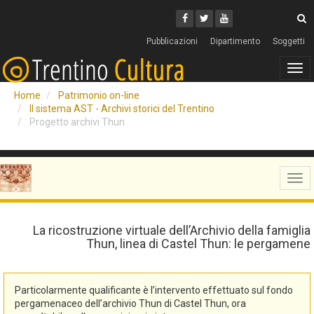
Cerca
Youtube
Facebook
Twitter
C
Pubblicazioni
Dipartimento
Soggetti
Tog
navi
Home
Patrimonio on-line
Il sistema AST - Archivi storici del Trentino
Progetto archivi Thun
Tog
navi
La ricostruzione virtuale dell’Archivio della famiglia
Thun, linea di Castel Thun: le pergamene
Particolarmente qualificante è l’intervento effettuato sul fondo
pergamenaceo dell’archivio Thun di Castel Thun, ora