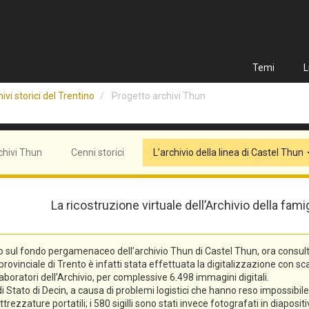
Temi
L
ivi storici del Trentino
Progetto archivi Thun
chivi Thun
Cenni storici
L’archivio della linea di Castel Thun
La ricostruzione virtuale dell’Archivio della fam
o sul fondo pergamenaceo dell’archivio Thun di Castel Thun, ora consulta
vinciale di Trento è infatti stata effettuata la digitalizzazione con scann
laboratori dell’Archivio, per complessive 6.498 immagini digitali.
tato di Decin, a causa di problemi logistici che hanno reso impossibile l
trezzature portatili; i 580 sigilli sono stati invece fotografati in diaposi