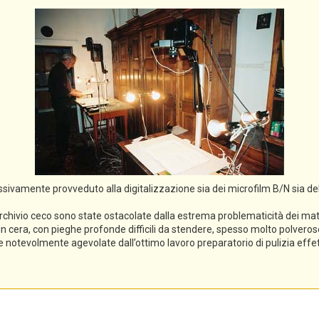
cessivamente provveduto alla digitalizzazione sia dei microfilm B/N sia de
rchivio ceco sono state ostacolate dalla estrema problematicità dei mater
li in cera, con pieghe profonde difficili da stendere, spesso molto polveros
ece notevolmente agevolate dall’ottimo lavoro preparatorio di pulizia eff