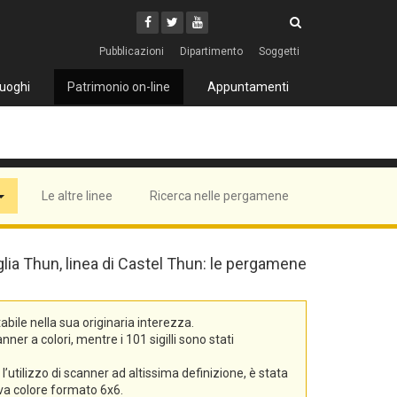
Cerca
Youtube
Facebook
Twitter
Cerca
Pubblicazioni
Dipartimento
Soggetti
uoghi
Patrimonio on-line
Appuntamenti
Le altre linee
Ricerca nelle pergamene
iglia Thun, linea di Castel Thun: le pergamene
bile nella sua originaria interezza.
er a colori, mentre i 101 sigilli sono stati
’utilizzo di scanner ad altissima definizione, è stata
tiva colore formato 6x6.