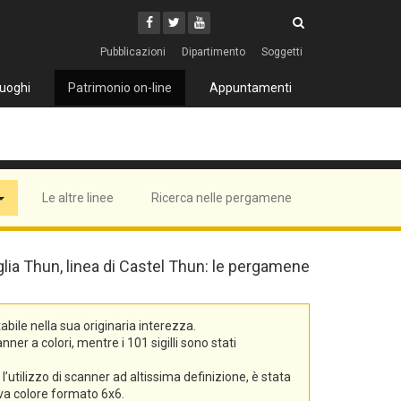
Cerca
Youtube
Facebook
Twitter
Cerca
Pubblicazioni
Dipartimento
Soggetti
uoghi
Patrimonio on-line
Appuntamenti
Le altre linee
Ricerca nelle pergamene
iglia Thun, linea di Castel Thun: le pergamene
bile nella sua originaria interezza.
er a colori, mentre i 101 sigilli sono stati
’utilizzo di scanner ad altissima definizione, è stata
tiva colore formato 6x6.