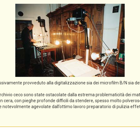
cessivamente provveduto alla digitalizzazione sia dei microfilm B/N sia de
rchivio ceco sono state ostacolate dalla estrema problematicità dei mater
li in cera, con pieghe profonde difficili da stendere, spesso molto polveros
ece notevolmente agevolate dall’ottimo lavoro preparatorio di pulizia eff