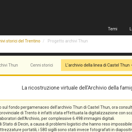
Temi
L
ivi storici del Trentino
Progetto archivi Thun
chivi Thun
Cenni storici
L’archivio della linea di Castel Thun
La ricostruzione virtuale dell’Archivio della fam
o sul fondo pergamenaceo dell’archivio Thun di Castel Thun, ora consulta
vinciale di Trento è infatti stata effettuata la digitalizzazione con scann
laboratori dell’Archivio, per complessive 6.498 immagini digitali.
tato di Decin, a causa di problemi logistici che hanno reso impossibile l
trezzature portatili; i 580 sigilli sono stati invece fotografati in diaposi