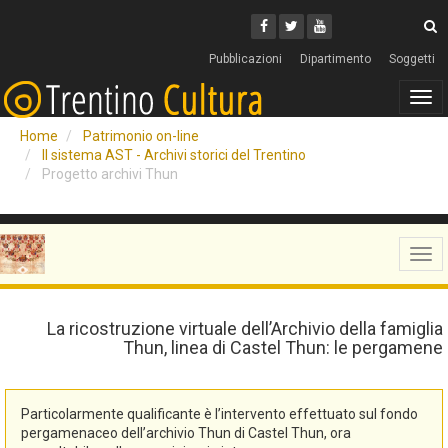
Cerca
Youtube
Facebook
Twitter
C
Pubblicazioni
Dipartimento
Soggetti
Tog
navi
Home
Patrimonio on-line
Il sistema AST - Archivi storici del Trentino
Progetto archivi Thun
Tog
navi
La ricostruzione virtuale dell’Archivio della famiglia
Thun, linea di Castel Thun: le pergamene
Particolarmente qualificante è l’intervento effettuato sul fondo
pergamenaceo dell’archivio Thun di Castel Thun, ora