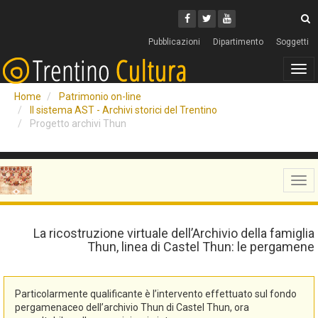
Cerca
Youtube
Facebook
Twitter
C
Pubblicazioni
Dipartimento
Soggetti
Tog
navi
Home
Patrimonio on-line
Il sistema AST - Archivi storici del Trentino
Progetto archivi Thun
Tog
navi
La ricostruzione virtuale dell’Archivio della famiglia
Thun, linea di Castel Thun: le pergamene
Particolarmente qualificante è l’intervento effettuato sul fondo
pergamenaceo dell’archivio Thun di Castel Thun, ora