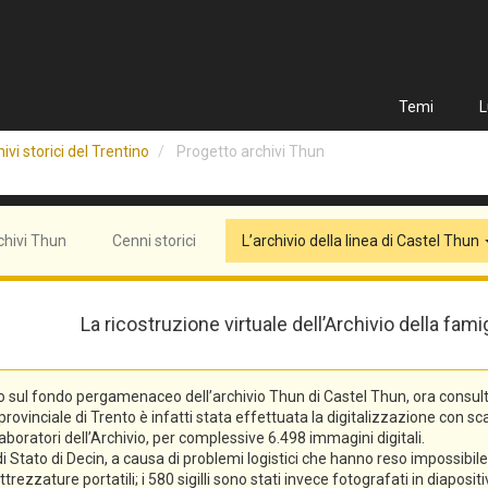
Temi
L
ivi storici del Trentino
Progetto archivi Thun
chivi Thun
Cenni storici
L’archivio della linea di Castel Thun
La ricostruzione virtuale dell’Archivio della fam
o sul fondo pergamenaceo dell’archivio Thun di Castel Thun, ora consulta
vinciale di Trento è infatti stata effettuata la digitalizzazione con scann
laboratori dell’Archivio, per complessive 6.498 immagini digitali.
tato di Decin, a causa di problemi logistici che hanno reso impossibile l
trezzature portatili; i 580 sigilli sono stati invece fotografati in diaposi