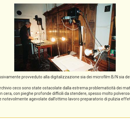
cessivamente provveduto alla digitalizzazione sia dei microfilm B/N sia de
rchivio ceco sono state ostacolate dalla estrema problematicità dei mater
li in cera, con pieghe profonde difficili da stendere, spesso molto polveros
ece notevolmente agevolate dall’ottimo lavoro preparatorio di pulizia eff