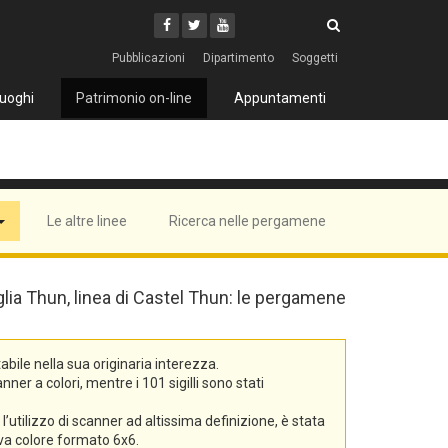
Cerca
Youtube
Facebook
Twitter
Cerca
Pubblicazioni
Dipartimento
Soggetti
uoghi
Patrimonio on-line
Appuntamenti
Le altre linee
Ricerca nelle pergamene
iglia Thun, linea di Castel Thun: le pergamene
bile nella sua originaria interezza.
er a colori, mentre i 101 sigilli sono stati
’utilizzo di scanner ad altissima definizione, è stata
tiva colore formato 6x6.