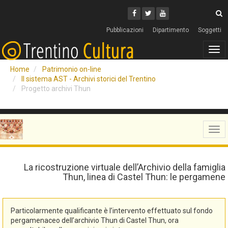
Cerca
Youtube
Facebook
Twitter
C
Pubblicazioni
Dipartimento
Soggetti
Tog
navi
Home
Patrimonio on-line
Il sistema AST - Archivi storici del Trentino
Progetto archivi Thun
Tog
navi
La ricostruzione virtuale dell’Archivio della famiglia
Thun, linea di Castel Thun: le pergamene
Particolarmente qualificante è l’intervento effettuato sul fondo
pergamenaceo dell’archivio Thun di Castel Thun, ora