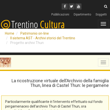
Cerca
Youtube
Facebook
Twitter
C
Pubblicazioni
Dipartimento
Soggetti
Tog
navi
Home
Patrimonio on-line
Il sistema AST - Archivi storici del Trentino
Progetto archivi Thun
Tog
navi
La ricostruzione virtuale dell’Archivio della famiglia
Thun, linea di Castel Thun: le pergamene
Particolarmente qualificante è l’intervento effettuato sul fondo
pergamenaceo dell’archivio Thun di Castel Thun, ora