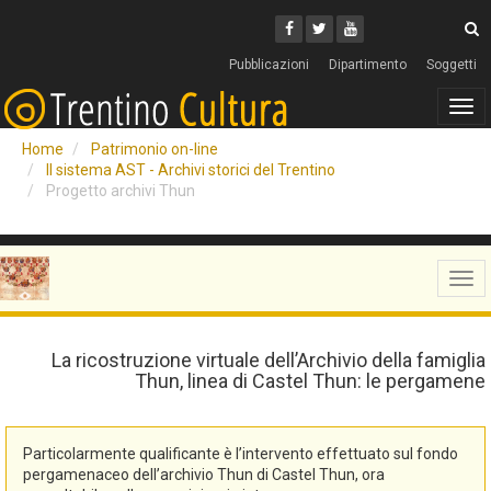
Cerca
Youtube
Facebook
Twitter
C
Pubblicazioni
Dipartimento
Soggetti
Tog
navi
Home
Patrimonio on-line
Il sistema AST - Archivi storici del Trentino
Progetto archivi Thun
Tog
navi
La ricostruzione virtuale dell’Archivio della famiglia
Thun, linea di Castel Thun: le pergamene
Particolarmente qualificante è l’intervento effettuato sul fondo
pergamenaceo dell’archivio Thun di Castel Thun, ora