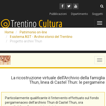
Cerca
Youtube
Facebook
Twitter
C
Pubblicazioni
Dipartimento
Soggetti
Tog
navi
Home
Patrimonio on-line
Il sistema AST - Archivi storici del Trentino
Progetto archivi Thun
Tog
navi
La ricostruzione virtuale dell’Archivio della famiglia
Thun, linea di Castel Thun: le pergamene
Particolarmente qualificante è l’intervento effettuato sul fondo
pergamenaceo dell’archivio Thun di Castel Thun, ora