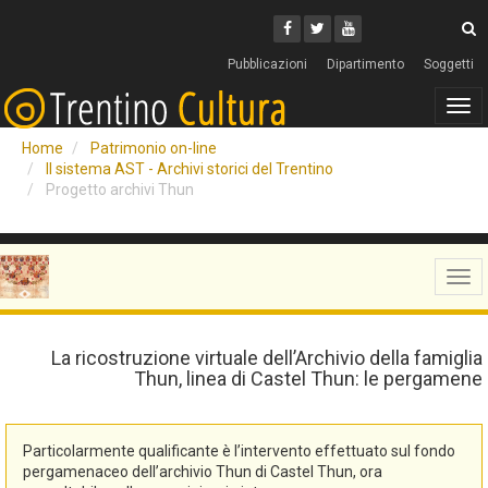
Cerca
Youtube
Facebook
Twitter
C
Pubblicazioni
Dipartimento
Soggetti
Tog
navi
Home
Patrimonio on-line
Il sistema AST - Archivi storici del Trentino
Progetto archivi Thun
Tog
navi
La ricostruzione virtuale dell’Archivio della famiglia
Thun, linea di Castel Thun: le pergamene
Particolarmente qualificante è l’intervento effettuato sul fondo
pergamenaceo dell’archivio Thun di Castel Thun, ora