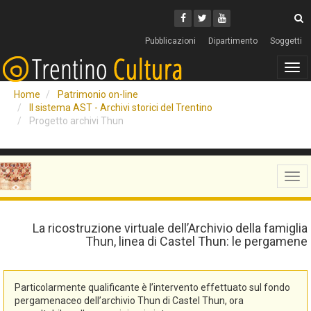
Cerca
Youtube
Facebook
Twitter
C
Pubblicazioni
Dipartimento
Soggetti
Tog
navi
Home
Patrimonio on-line
Il sistema AST - Archivi storici del Trentino
Progetto archivi Thun
Tog
navi
La ricostruzione virtuale dell’Archivio della famiglia
Thun, linea di Castel Thun: le pergamene
Particolarmente qualificante è l’intervento effettuato sul fondo
pergamenaceo dell’archivio Thun di Castel Thun, ora