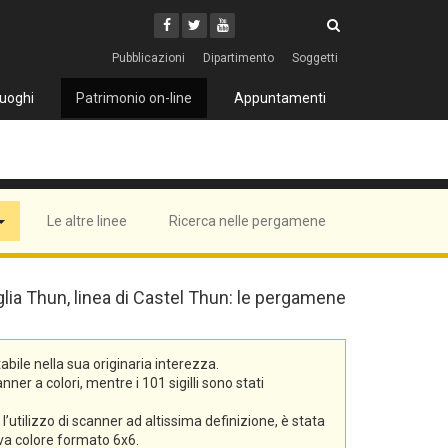
Cerca
Youtube
Facebook
Twitter
Cerca
Pubblicazioni
Dipartimento
Soggetti
uoghi
Patrimonio on-line
Appuntamenti
Le altre linee
Ricerca nelle pergamene
iglia Thun, linea di Castel Thun: le pergamene
bile nella sua originaria interezza.
er a colori, mentre i 101 sigilli sono stati
’utilizzo di scanner ad altissima definizione, è stata
tiva colore formato 6x6.