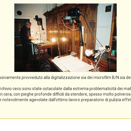
cessivamente provveduto alla digitalizzazione sia dei microfilm B/N sia de
rchivio ceco sono state ostacolate dalla estrema problematicità dei mater
li in cera, con pieghe profonde difficili da stendere, spesso molto polveros
ece notevolmente agevolate dall’ottimo lavoro preparatorio di pulizia eff