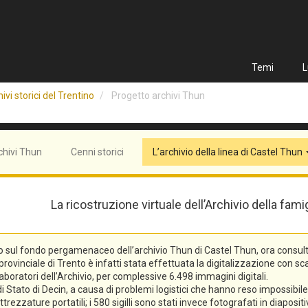
Temi
L
ivi storici del Trentino
Progetto archivi Thun
chivi Thun
Cenni storici
L’archivio della linea di Castel Thun
La ricostruzione virtuale dell’Archivio della fam
o sul fondo pergamenaceo dell’archivio Thun di Castel Thun, ora consulta
vinciale di Trento è infatti stata effettuata la digitalizzazione con scann
laboratori dell’Archivio, per complessive 6.498 immagini digitali.
tato di Decin, a causa di problemi logistici che hanno reso impossibile l
trezzature portatili; i 580 sigilli sono stati invece fotografati in diaposi