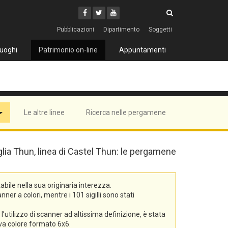
Cerca
Youtube
Facebook
Twitter
Cerca
Pubblicazioni
Dipartimento
Soggetti
uoghi
Patrimonio on-line
Appuntamenti
Le altre linee
Ricerca nelle pergamene
iglia Thun, linea di Castel Thun: le pergamene
bile nella sua originaria interezza.
er a colori, mentre i 101 sigilli sono stati
’utilizzo di scanner ad altissima definizione, è stata
tiva colore formato 6x6.