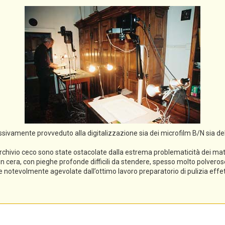
cessivamente provveduto alla digitalizzazione sia dei microfilm B/N sia de
rchivio ceco sono state ostacolate dalla estrema problematicità dei mater
li in cera, con pieghe profonde difficili da stendere, spesso molto polveros
ece notevolmente agevolate dall’ottimo lavoro preparatorio di pulizia eff