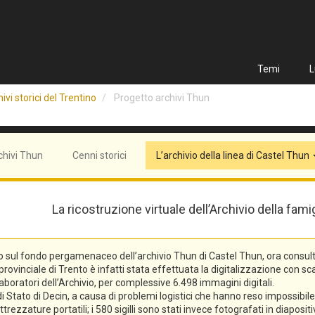
Temi
L
ivi storici del Trentino
Progetto archivi Thun
chivi Thun
Cenni storici
L’archivio della linea di Castel Thun
La ricostruzione virtuale dell’Archivio della fam
o sul fondo pergamenaceo dell’archivio Thun di Castel Thun, ora consulta
vinciale di Trento è infatti stata effettuata la digitalizzazione con scann
laboratori dell’Archivio, per complessive 6.498 immagini digitali.
tato di Decin, a causa di problemi logistici che hanno reso impossibile l
trezzature portatili; i 580 sigilli sono stati invece fotografati in diaposi