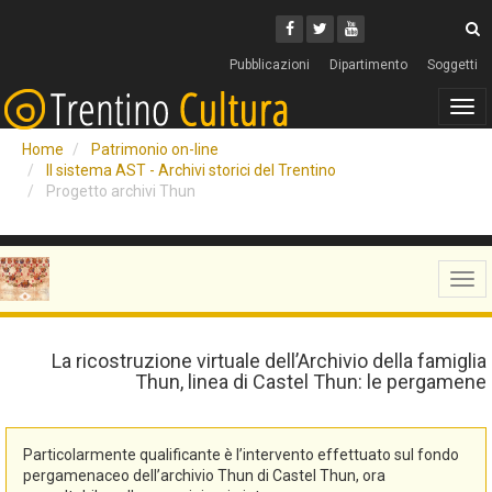
Cerca
Youtube
Facebook
Twitter
C
Pubblicazioni
Dipartimento
Soggetti
Tog
navi
Home
Patrimonio on-line
Il sistema AST - Archivi storici del Trentino
Progetto archivi Thun
Tog
navi
La ricostruzione virtuale dell’Archivio della famiglia
Thun, linea di Castel Thun: le pergamene
Particolarmente qualificante è l’intervento effettuato sul fondo
pergamenaceo dell’archivio Thun di Castel Thun, ora