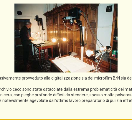
cessivamente provveduto alla digitalizzazione sia dei microfilm B/N sia de
rchivio ceco sono state ostacolate dalla estrema problematicità dei mater
li in cera, con pieghe profonde difficili da stendere, spesso molto polveros
ece notevolmente agevolate dall’ottimo lavoro preparatorio di pulizia eff