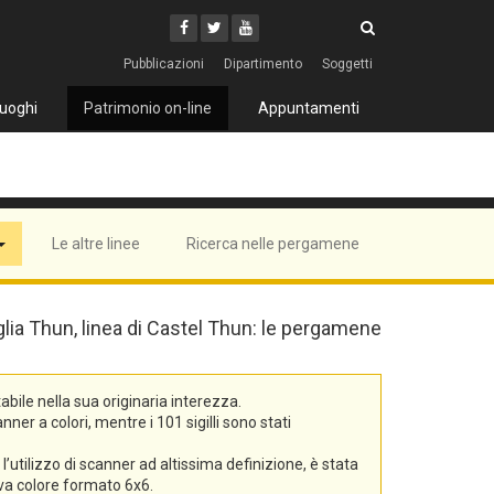
Cerca
Youtube
Facebook
Twitter
Cerca
Pubblicazioni
Dipartimento
Soggetti
uoghi
Patrimonio on-line
Appuntamenti
Le altre linee
Ricerca nelle pergamene
iglia Thun, linea di Castel Thun: le pergamene
bile nella sua originaria interezza.
er a colori, mentre i 101 sigilli sono stati
’utilizzo di scanner ad altissima definizione, è stata
tiva colore formato 6x6.