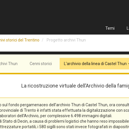
Temi
L
ivi storici del Trentino
Progetto archivi Thun
chivi Thun
Cenni storici
L’archivio della linea di Castel Thun
La ricostruzione virtuale dell’Archivio della fam
o sul fondo pergamenaceo dell’archivio Thun di Castel Thun, ora consulta
vinciale di Trento è infatti stata effettuata la digitalizzazione con scann
laboratori dell’Archivio, per complessive 6.498 immagini digitali.
tato di Decin, a causa di problemi logistici che hanno reso impossibile l
trezzature portatili; i 580 sigilli sono stati invece fotografati in diaposi