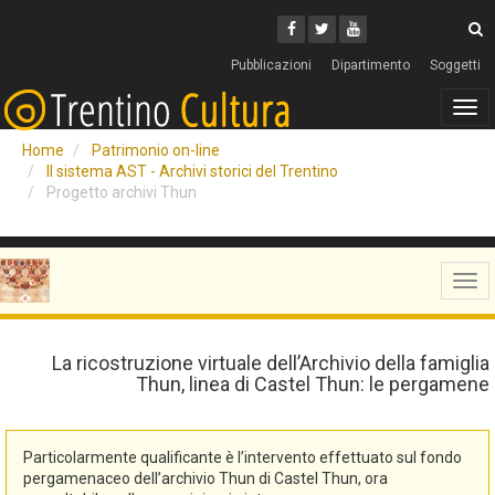
Cerca
Youtube
Facebook
Twitter
C
Pubblicazioni
Dipartimento
Soggetti
Tog
navi
Home
Patrimonio on-line
Il sistema AST - Archivi storici del Trentino
Progetto archivi Thun
Tog
navi
La ricostruzione virtuale dell’Archivio della famiglia
Thun, linea di Castel Thun: le pergamene
Particolarmente qualificante è l’intervento effettuato sul fondo
pergamenaceo dell’archivio Thun di Castel Thun, ora