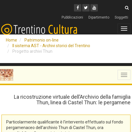
Cerca
Youtube
Facebook
Twitter
C
Pubblicazioni
Dipartimento
Soggetti
Tog
navi
Home
Patrimonio on-line
Il sistema AST - Archivi storici del Trentino
Progetto archivi Thun
Tog
navi
La ricostruzione virtuale dell’Archivio della famiglia
Thun, linea di Castel Thun: le pergamene
Particolarmente qualificante è l’intervento effettuato sul fondo
pergamenaceo dell’archivio Thun di Castel Thun, ora