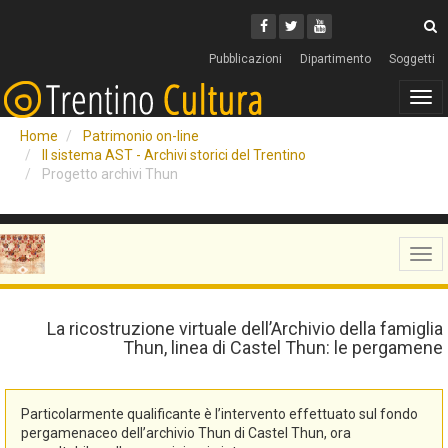
Cerca
Youtube
Facebook
Twitter
C
Pubblicazioni
Dipartimento
Soggetti
Tog
navi
Home
Patrimonio on-line
Il sistema AST - Archivi storici del Trentino
Progetto archivi Thun
Tog
navi
La ricostruzione virtuale dell’Archivio della famiglia
Thun, linea di Castel Thun: le pergamene
Particolarmente qualificante è l’intervento effettuato sul fondo
pergamenaceo dell’archivio Thun di Castel Thun, ora