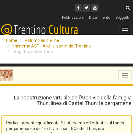
Cerca
Youtube
Facebook
Twitter
C
Pubblicazioni
Dipartimento
Soggetti
Tog
navi
Home
Patrimonio on-line
Il sistema AST - Archivi storici del Trentino
Progetto archivi Thun
Tog
navi
La ricostruzione virtuale dell’Archivio della famiglia
Thun, linea di Castel Thun: le pergamene
Particolarmente qualificante è l’intervento effettuato sul fondo
pergamenaceo dell’archivio Thun di Castel Thun, ora