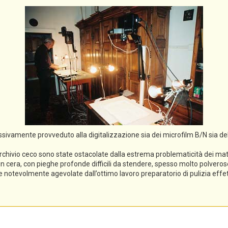
cessivamente provveduto alla digitalizzazione sia dei microfilm B/N sia de
rchivio ceco sono state ostacolate dalla estrema problematicità dei mater
li in cera, con pieghe profonde difficili da stendere, spesso molto polveros
ece notevolmente agevolate dall’ottimo lavoro preparatorio di pulizia eff