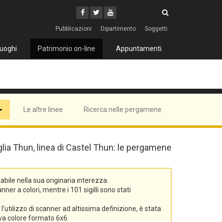
Cerca
Youtube
Facebook
Twitter
Cerca
Pubblicazioni
Dipartimento
Soggetti
uoghi
Patrimonio on-line
Appuntamenti
Le altre linee
Ricerca nelle pergamene
iglia Thun, linea di Castel Thun: le pergamene
bile nella sua originaria interezza.
er a colori, mentre i 101 sigilli sono stati
’utilizzo di scanner ad altissima definizione, è stata
tiva colore formato 6x6.