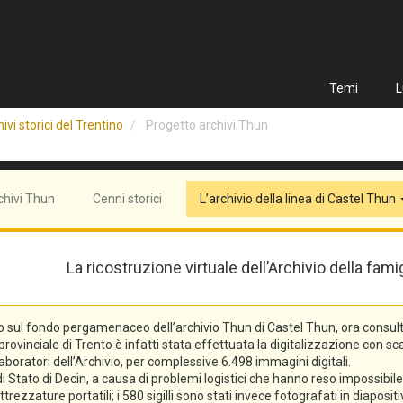
Temi
L
ivi storici del Trentino
Progetto archivi Thun
chivi Thun
Cenni storici
L’archivio della linea di Castel Thun
La ricostruzione virtuale dell’Archivio della fam
o sul fondo pergamenaceo dell’archivio Thun di Castel Thun, ora consulta
vinciale di Trento è infatti stata effettuata la digitalizzazione con scann
laboratori dell’Archivio, per complessive 6.498 immagini digitali.
tato di Decin, a causa di problemi logistici che hanno reso impossibile l
trezzature portatili; i 580 sigilli sono stati invece fotografati in diaposi