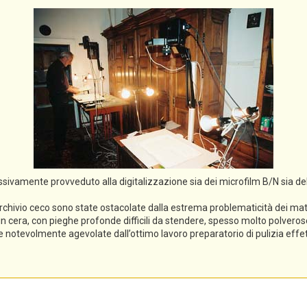
cessivamente provveduto alla digitalizzazione sia dei microfilm B/N sia de
rchivio ceco sono state ostacolate dalla estrema problematicità dei mater
li in cera, con pieghe profonde difficili da stendere, spesso molto polveros
ece notevolmente agevolate dall’ottimo lavoro preparatorio di pulizia eff