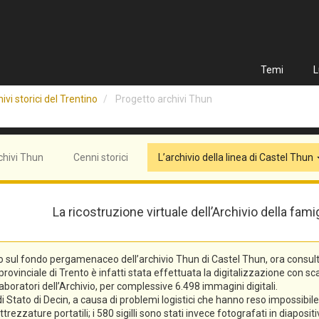
Temi
L
ivi storici del Trentino
Progetto archivi Thun
chivi Thun
Cenni storici
L’archivio della linea di Castel Thun
La ricostruzione virtuale dell’Archivio della fam
o sul fondo pergamenaceo dell’archivio Thun di Castel Thun, ora consulta
vinciale di Trento è infatti stata effettuata la digitalizzazione con scann
laboratori dell’Archivio, per complessive 6.498 immagini digitali.
tato di Decin, a causa di problemi logistici che hanno reso impossibile l
trezzature portatili; i 580 sigilli sono stati invece fotografati in diaposi