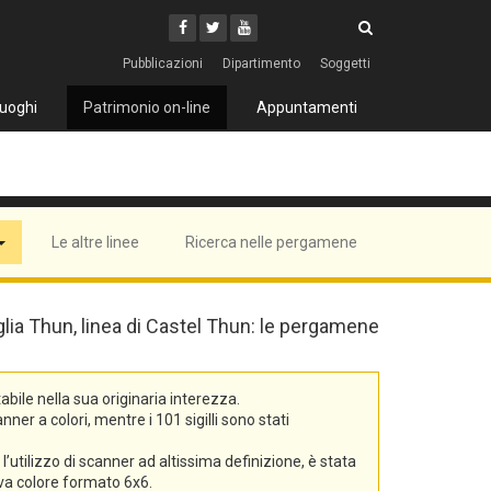
Cerca
Youtube
Facebook
Twitter
Cerca
Pubblicazioni
Dipartimento
Soggetti
uoghi
Patrimonio on-line
Appuntamenti
Le altre linee
Ricerca nelle pergamene
iglia Thun, linea di Castel Thun: le pergamene
bile nella sua originaria interezza.
er a colori, mentre i 101 sigilli sono stati
’utilizzo di scanner ad altissima definizione, è stata
tiva colore formato 6x6.