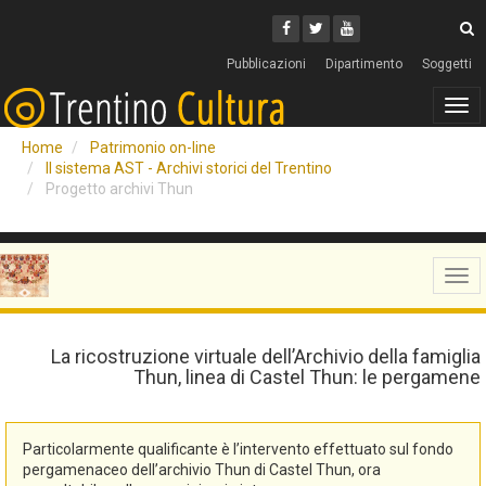
Cerca
Youtube
Facebook
Twitter
C
Pubblicazioni
Dipartimento
Soggetti
Tog
navi
Home
Patrimonio on-line
Il sistema AST - Archivi storici del Trentino
Progetto archivi Thun
Tog
navi
La ricostruzione virtuale dell’Archivio della famiglia
Thun, linea di Castel Thun: le pergamene
Particolarmente qualificante è l’intervento effettuato sul fondo
pergamenaceo dell’archivio Thun di Castel Thun, ora