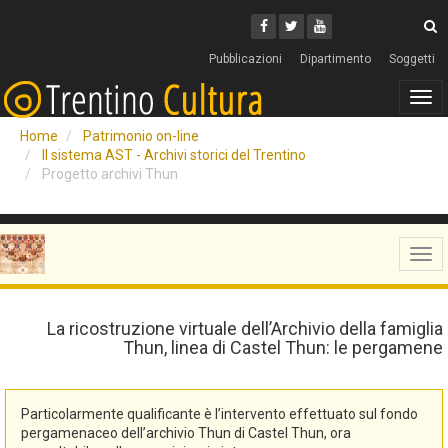
Cerca
Youtube
Facebook
Twitter
C
Pubblicazioni
Dipartimento
Soggetti
Tog
navi
Home
Patrimonio on-line
Il sistema AST - Archivi storici del Trentino
Progetto archivi Thun
Tog
navi
La ricostruzione virtuale dell’Archivio della famiglia
Thun, linea di Castel Thun: le pergamene
Particolarmente qualificante è l’intervento effettuato sul fondo
pergamenaceo dell’archivio Thun di Castel Thun, ora