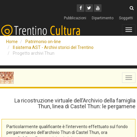
Cerca
Youtube
Facebook
Twitter
C
Pubblicazioni
Dipartimento
Soggetti
Tog
navi
Home
Patrimonio on-line
Il sistema AST - Archivi storici del Trentino
Progetto archivi Thun
Tog
navi
La ricostruzione virtuale dell’Archivio della famiglia
Thun, linea di Castel Thun: le pergamene
Particolarmente qualificante è l’intervento effettuato sul fondo
pergamenaceo dell’archivio Thun di Castel Thun, ora