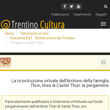
Cerca
Youtube
Facebook
Twitter
C
Pubblicazioni
Dipartimento
Soggetti
Tog
navi
Home
Patrimonio on-line
Il sistema AST - Archivi storici del Trentino
Progetto archivi Thun
Tog
navi
La ricostruzione virtuale dell’Archivio della famiglia
Thun, linea di Castel Thun: le pergamene
Particolarmente qualificante è l’intervento effettuato sul fondo
pergamenaceo dell’archivio Thun di Castel Thun, ora