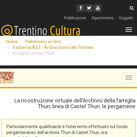
Cerca
Youtube
Facebook
Twitter
C
Pubblicazioni
Dipartimento
Soggetti
Tog
navi
Home
Patrimonio on-line
Il sistema AST - Archivi storici del Trentino
Progetto archivi Thun
Tog
navi
La ricostruzione virtuale dell’Archivio della famiglia
Thun, linea di Castel Thun: le pergamene
Particolarmente qualificante è l’intervento effettuato sul fondo
pergamenaceo dell’archivio Thun di Castel Thun, ora