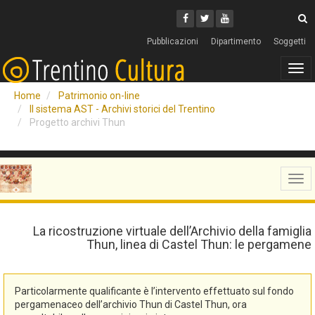
Cerca
Youtube
Facebook
Twitter
C
Pubblicazioni
Dipartimento
Soggetti
Tog
navi
Home
Patrimonio on-line
Il sistema AST - Archivi storici del Trentino
Progetto archivi Thun
Tog
navi
La ricostruzione virtuale dell’Archivio della famiglia
Thun, linea di Castel Thun: le pergamene
Particolarmente qualificante è l’intervento effettuato sul fondo
pergamenaceo dell’archivio Thun di Castel Thun, ora