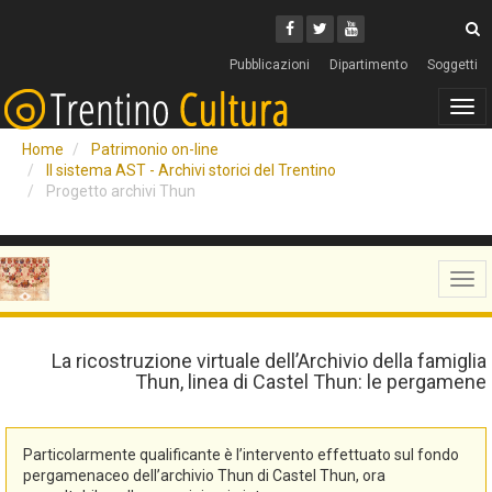
Cerca
Youtube
Facebook
Twitter
C
Pubblicazioni
Dipartimento
Soggetti
Tog
navi
Home
Patrimonio on-line
Il sistema AST - Archivi storici del Trentino
Progetto archivi Thun
Tog
navi
La ricostruzione virtuale dell’Archivio della famiglia
Thun, linea di Castel Thun: le pergamene
Particolarmente qualificante è l’intervento effettuato sul fondo
pergamenaceo dell’archivio Thun di Castel Thun, ora