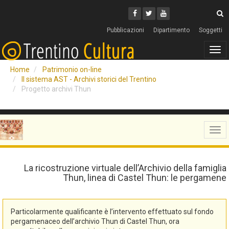
Cerca
Youtube
Facebook
Twitter
C
Pubblicazioni
Dipartimento
Soggetti
Tog
navi
Home
Patrimonio on-line
Il sistema AST - Archivi storici del Trentino
Progetto archivi Thun
Tog
navi
La ricostruzione virtuale dell’Archivio della famiglia
Thun, linea di Castel Thun: le pergamene
Particolarmente qualificante è l’intervento effettuato sul fondo
pergamenaceo dell’archivio Thun di Castel Thun, ora