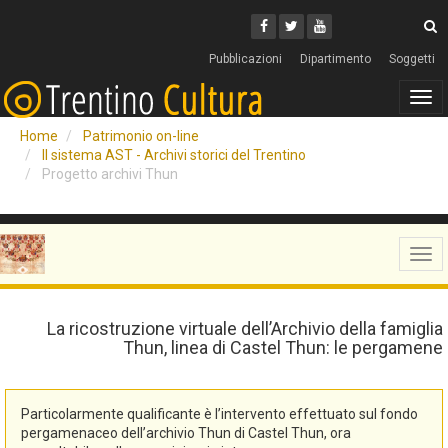
Cerca
Youtube
Facebook
Twitter
C
Pubblicazioni
Dipartimento
Soggetti
Tog
navi
Home
Patrimonio on-line
Il sistema AST - Archivi storici del Trentino
Progetto archivi Thun
Tog
navi
La ricostruzione virtuale dell’Archivio della famiglia
Thun, linea di Castel Thun: le pergamene
Particolarmente qualificante è l’intervento effettuato sul fondo
pergamenaceo dell’archivio Thun di Castel Thun, ora