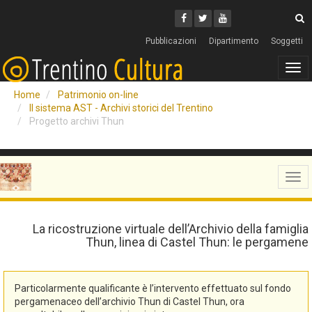
Cerca
Youtube
Facebook
Twitter
C
Pubblicazioni
Dipartimento
Soggetti
Tog
navi
Home
Patrimonio on-line
Il sistema AST - Archivi storici del Trentino
Progetto archivi Thun
Tog
navi
La ricostruzione virtuale dell’Archivio della famiglia
Thun, linea di Castel Thun: le pergamene
Particolarmente qualificante è l’intervento effettuato sul fondo
pergamenaceo dell’archivio Thun di Castel Thun, ora