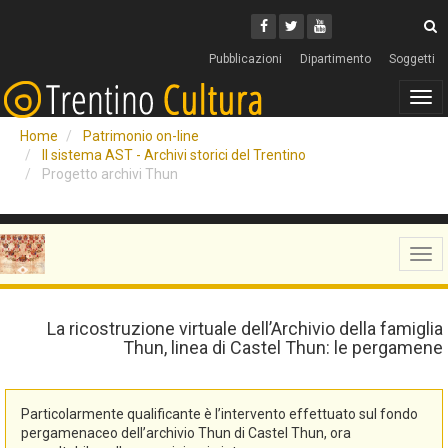
Cerca
Youtube
Facebook
Twitter
C
Pubblicazioni
Dipartimento
Soggetti
Tog
navi
Home
Patrimonio on-line
Il sistema AST - Archivi storici del Trentino
Progetto archivi Thun
Tog
navi
La ricostruzione virtuale dell’Archivio della famiglia
Thun, linea di Castel Thun: le pergamene
Particolarmente qualificante è l’intervento effettuato sul fondo
pergamenaceo dell’archivio Thun di Castel Thun, ora