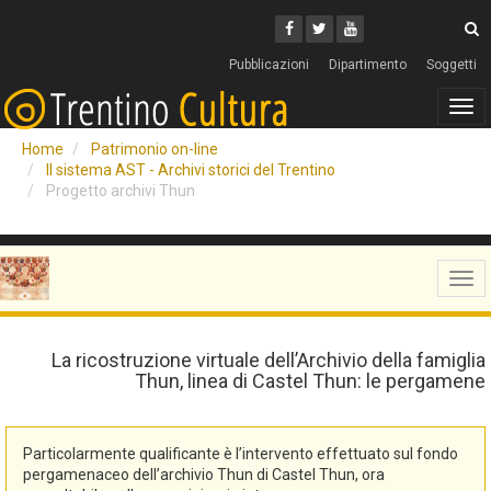
Cerca
Youtube
Facebook
Twitter
C
Pubblicazioni
Dipartimento
Soggetti
Tog
navi
Home
Patrimonio on-line
Il sistema AST - Archivi storici del Trentino
Progetto archivi Thun
Tog
navi
La ricostruzione virtuale dell’Archivio della famiglia
Thun, linea di Castel Thun: le pergamene
Particolarmente qualificante è l’intervento effettuato sul fondo
pergamenaceo dell’archivio Thun di Castel Thun, ora