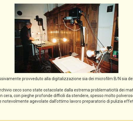
cessivamente provveduto alla digitalizzazione sia dei microfilm B/N sia de
rchivio ceco sono state ostacolate dalla estrema problematicità dei mater
li in cera, con pieghe profonde difficili da stendere, spesso molto polveros
ece notevolmente agevolate dall’ottimo lavoro preparatorio di pulizia eff