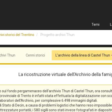
Temi
L
ivi storici del Trentino
Progetto archivi Thun
chivi Thun
Cenni storici
L’archivio della linea di Castel Thun
La ricostruzione virtuale dell’Archivio della fam
o sul fondo pergamenaceo dell’archivio Thun di Castel Thun, ora consulta
vinciale di Trento è infatti stata effettuata la digitalizzazione con scann
laboratori dell’Archivio, per complessive 6.498 immagini digitali.
tato di Decin, a causa di problemi logistici che hanno reso impossibile l
trezzature portatili; i 580 sigilli sono stati invece fotografati in diaposi