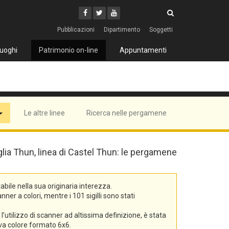
Cerca
Youtube
Facebook
Twitter
Cerca
Pubblicazioni
Dipartimento
Soggetti
uoghi
Patrimonio on-line
Appuntamenti
Le altre linee
Ricerca nelle pergamene
iglia Thun, linea di Castel Thun: le pergamene
bile nella sua originaria interezza.
er a colori, mentre i 101 sigilli sono stati
’utilizzo di scanner ad altissima definizione, è stata
tiva colore formato 6x6.