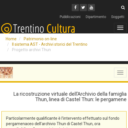
Cerca
Youtube
Facebook
Twitter
C
Pubblicazioni
Dipartimento
Soggetti
Tog
navi
Home
Patrimonio on-line
Il sistema AST - Archivi storici del Trentino
Progetto archivi Thun
Tog
navi
La ricostruzione virtuale dell’Archivio della famiglia
Thun, linea di Castel Thun: le pergamene
Particolarmente qualificante è l’intervento effettuato sul fondo
pergamenaceo dell’archivio Thun di Castel Thun, ora