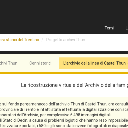
Temi
L
ivi storici del Trentino
Progetto archivi Thun
chivi Thun
Cenni storici
L’archivio della linea di Castel Thun
La ricostruzione virtuale dell’Archivio della fam
o sul fondo pergamenaceo dell’archivio Thun di Castel Thun, ora consulta
vinciale di Trento è infatti stata effettuata la digitalizzazione con scann
laboratori dell’Archivio, per complessive 6.498 immagini digitali.
tato di Decin, a causa di problemi logistici che hanno reso impossibile l
trezzature portatili; i 580 sigilli sono stati invece fotografati in diaposi