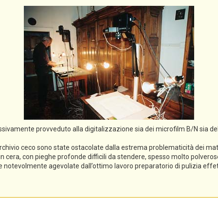
cessivamente provveduto alla digitalizzazione sia dei microfilm B/N sia de
rchivio ceco sono state ostacolate dalla estrema problematicità dei mater
li in cera, con pieghe profonde difficili da stendere, spesso molto polveros
ece notevolmente agevolate dall’ottimo lavoro preparatorio di pulizia eff