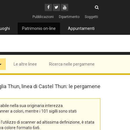
Cerca
Youtube
Facebook
Twitter
Cerca
Pubblicazioni
Dipartimento
Soggetti
uoghi
Patrimonio on-line
Appuntamenti
Le altre linee
Ricerca nelle pergamene
iglia Thun, linea di Castel Thun: le pergamene
bile nella sua originaria interezza.
er a colori, mentre i 101 sigilli sono stati
’utilizzo di scanner ad altissima definizione, è stata
tiva colore formato 6x6.