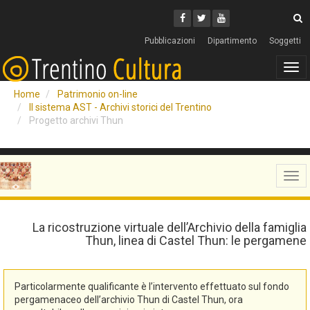
Cerca
Youtube
Facebook
Twitter
C
Pubblicazioni
Dipartimento
Soggetti
Tog
navi
Home
Patrimonio on-line
Il sistema AST - Archivi storici del Trentino
Progetto archivi Thun
Tog
navi
La ricostruzione virtuale dell’Archivio della famiglia
Thun, linea di Castel Thun: le pergamene
Particolarmente qualificante è l’intervento effettuato sul fondo
pergamenaceo dell’archivio Thun di Castel Thun, ora